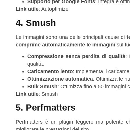
Supporto per Google Fonts
: Integra e ott
Link utile
:
Autoptimize
4. Smush
Le immagini sono una delle principali cause di
t
comprime automaticamente le immagini
sul tu
Compressione senza perdita di qualità
:
qualità.
Caricamento lento
: Implementa il caricame
Ottimizzazione automatica
: Ottimizza le 
Bulk Smush
: Ottimizza fino a 50 immagini
Link utile
:
Smush
5. Perfmatters
Perfmatters è un plugin leggero ma potente 
migliorare le prestazioni del sito.