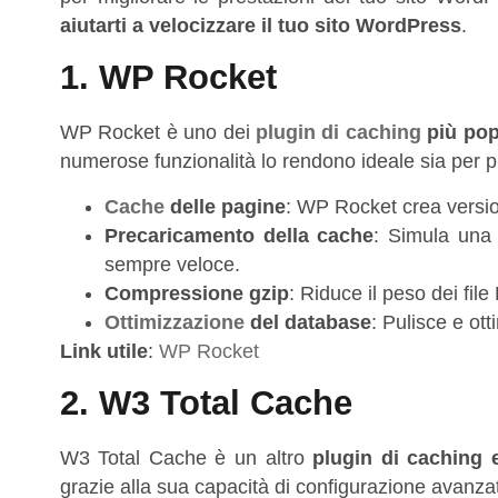
aiutarti a velocizzare il tuo sito WordPress
.
1. WP Rocket
WP Rocket è uno dei
plugin di caching
più pop
numerose funzionalità lo rendono ideale sia per pr
Cache
delle pagine
: WP Rocket crea version
Precaricamento della cache
: Simula una 
sempre veloce.
Compressione gzip
: Riduce il peso dei fi
Ottimizzazione
del database
: Pulisce e ot
Link utile
:
WP Rocket
2. W3 Total Cache
W3 Total Cache è un altro
plugin di caching 
grazie alla sua capacità di configurazione avanza