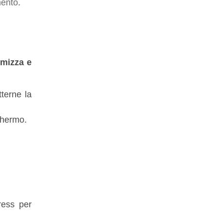
mento
.
imizza e
terne la
chermo.
ess per