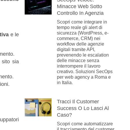
Minacce Web Sotto
Controllo In Agenzia
Scopri come integrare in
tempo reale gli alert di
sicurezza (WordPress, e-
tiva
e le
commerce, CRM) nei
workflow delle agenzie
digitali tramite API,
amento.
prevenendo le escalation
delle minacce senza
 sito sia
interrompere il lavoro
creativo. Soluzioni SecOps
mento.
per web agency a Roma e
in Italia.
ioni.
Tracci Il Customer
Success O Lo Lasci Al
Caso?
luppatori
Scopri come automatizzare
il tracciamento del customer