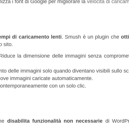
imizza i font di Google per migliorare la
velocità di carica
empi di caricamento lenti
. Smush è un plugin che
ott
o sito.
 Riduce la dimensione delle immagini senza compromet
nto delle immagini solo quando diventano visibili sullo s
nuove immagini caricate automaticamente.
 contemporaneamente con un solo clic.
che
disabilita funzionalità non necessarie
di WordPr