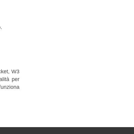
.
ket, W3
lità per
Brainy
funziona
Online