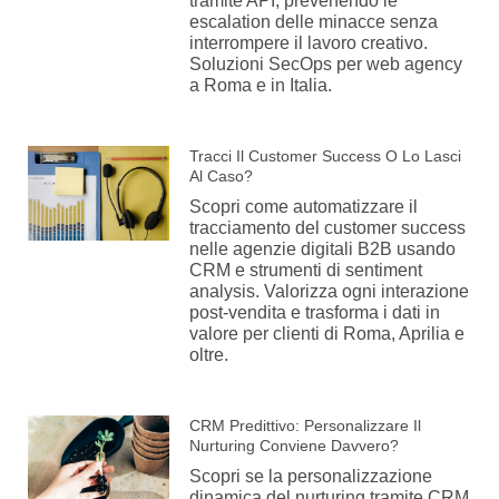
tramite API, prevenendo le
escalation delle minacce senza
interrompere il lavoro creativo.
Soluzioni SecOps per web agency
a Roma e in Italia.
Tracci Il Customer Success O Lo Lasci
Al Caso?
Scopri come automatizzare il
tracciamento del customer success
nelle agenzie digitali B2B usando
CRM e strumenti di sentiment
analysis. Valorizza ogni interazione
post-vendita e trasforma i dati in
valore per clienti di Roma, Aprilia e
oltre.
CRM Predittivo: Personalizzare Il
Nurturing Conviene Davvero?
Scopri se la personalizzazione
dinamica del nurturing tramite CRM