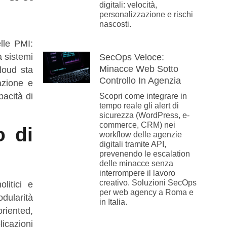
digitali: velocità,
personalizzazione e rischi
nascosti.
lle PMI:
a sistemi
SecOps Veloce:
Minacce Web Sotto
loud sta
Controllo In Agenzia
azione e
pacità di
Scopri come integrare in
tempo reale gli alert di
sicurezza (WordPress, e-
commerce, CRM) nei
o di
workflow delle agenzie
digitali tramite API,
prevenendo le escalation
delle minacce senza
interrompere il lavoro
creativo. Soluzioni SecOps
litici e
per web agency a Roma e
odularità
in Italia.
riented,
icazioni