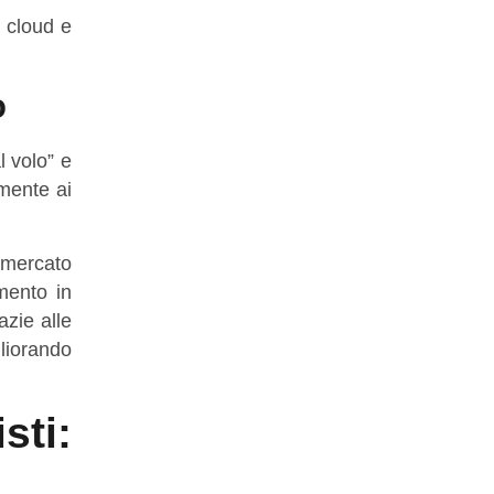
l cloud e
o
l volo” e
mente ai
 mercato
mento in
zie alle
gliorando
sti: