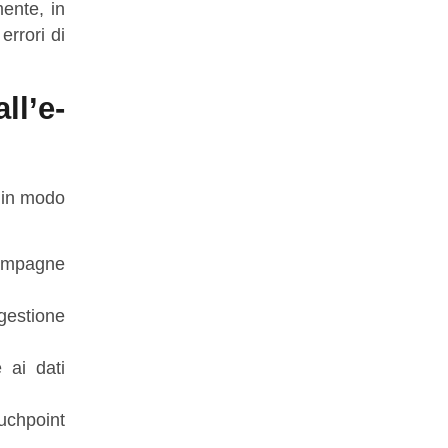
ente, in
errori di
ll’e-
 in modo
 campagne
gestione
 ai dati
ouchpoint