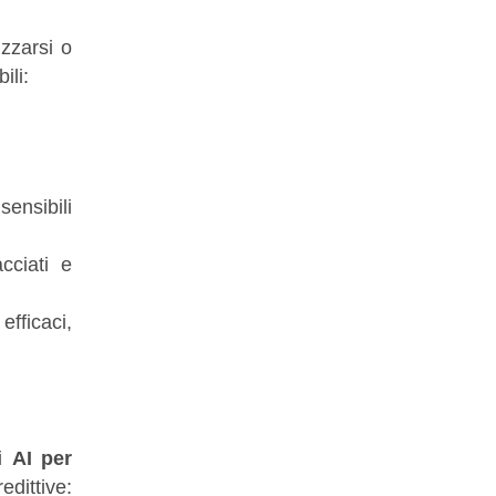
zzarsi o
ili:
sensibili
cciati e
efficaci,
di
AI per
dittive: