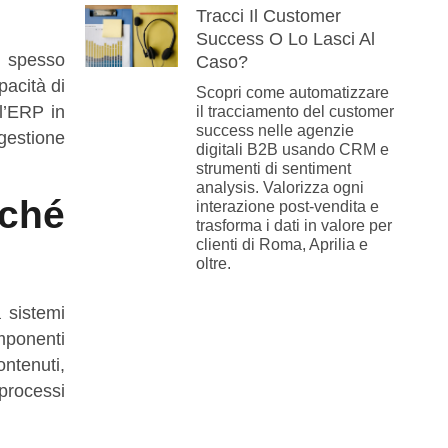
Tracci Il Customer
Success O Lo Lasci Al
, spesso
Caso?
acità di
Scopri come automatizzare
 l’ERP in
il tracciamento del customer
success nelle agenzie
 gestione
digitali B2B usando CRM e
strumenti di sentiment
analysis. Valorizza ogni
ché
interazione post-vendita e
trasforma i dati in valore per
clienti di Roma, Aprilia e
oltre.
 sistemi
mponenti
ontenuti,
processi