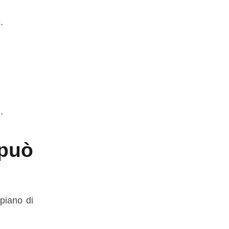
.
.
può
piano di