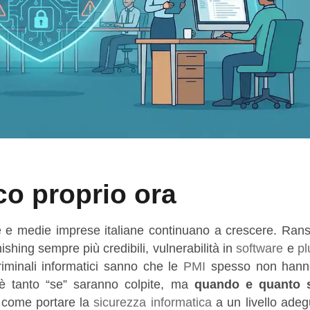
ico proprio ora
cole e medie imprese italiane continuano a crescere. Ra
shing sempre più credibili, vulnerabilità in
software
e
pl
riminali informatici sanno che le
PMI
spesso non hanno
è tanto “se” saranno colpite, ma
quando e quanto 
o come portare la
sicurezza informatica
a un livello adeg