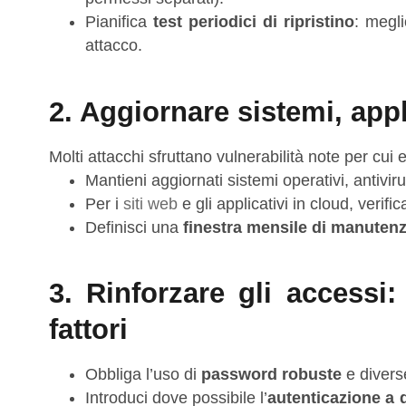
Pianifica
test periodici di ripristino
: megl
attacco.
2. Aggiornare sistemi, appl
Molti attacchi sfruttano vulnerabilità note per cui 
Mantieni aggiornati sistemi operativi, antiviru
Per i
siti web
e gli applicativi in cloud, verifi
Definisci una
finestra mensile di manuten
3. Rinforzare gli accessi
fattori
Obbliga l’uso di
password robuste
e diverse
Introduci dove possibile l’
autenticazione a d