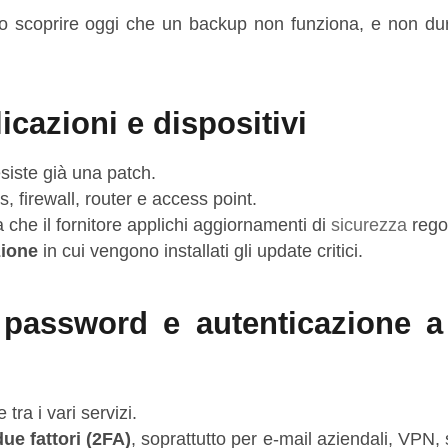
io scoprire oggi che un backup non funziona, e non du
icazioni e dispositivi
esiste già una patch.
s, firewall, router e access point.
ca che il fornitore applichi aggiornamenti di
sicurezza
regol
zione
in cui vengono installati gli update critici.
: password e autenticazione 
 tra i vari servizi.
ue fattori (2FA)
, soprattutto per e‑mail aziendali, VPN,