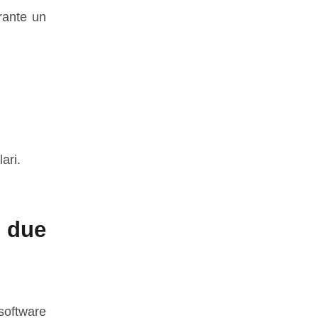
rante un
ari.
a due
 software