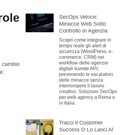
role
SecOps Veloce:
Minacce Web Sotto
Controllo In Agenzia
Scopri come integrare in
tempo reale gli alert di
sicurezza (WordPress, e-
commerce, CRM) nei
workflow delle agenzie
In cambio
digitali tramite API,
e:
prevenendo le escalation
delle minacce senza
interrompere il lavoro
creativo. Soluzioni SecOps
per web agency a Roma e
in Italia.
Tracci Il Customer
Success O Lo Lasci Al