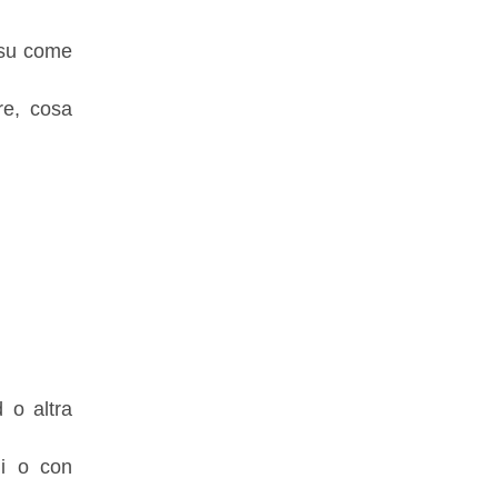
e su come
re, cosa
 o altra
li o con