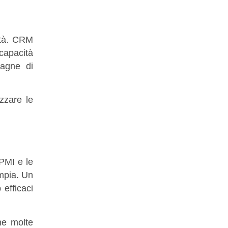
ità. CRM
 capacità
pagne di
izzare le
PMI e le
mpia. Un
efficaci
he molte