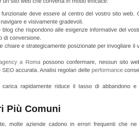
e un sito web che converta in modo efficace:
 funzionale deve essere al centro del vostro sito web. G
a navigare e visivamente gradevoli.
e blog che rispondono alle esigenze informative del vost
o di conversione.
hiare e strategicamente posizionate per invogliare il v
agency a Roma
possono confermare, nessun sito we
e SEO accurata. Analisi regolari delle
performance
conse
carica rapidamente riduce il tasso di abbandono e 
ori Più Comuni
te, molte aziende cadono in errori frequenti che ne 