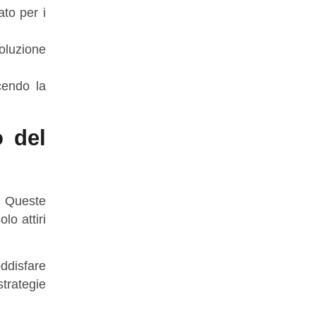
to per i
oluzione
cendo la
 del
. Queste
lo attiri
ddisfare
trategie