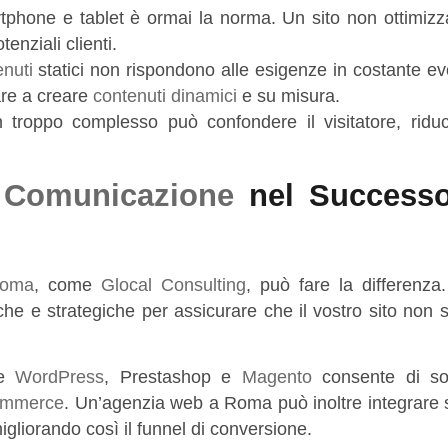
phone e tablet è ormai la norma. Un sito non ottimizza
enziali clienti.
enuti
statici non rispondono alle esigenze in costante ev
tare a creare
contenuti dinamici
e su misura.
troppo complesso può confondere il visitatore, ridu
i
Comunicazione
nel Successo
oma
, come
Glocal Consulting
, può fare la differenza
 e strategiche per assicurare che il vostro sito non so
me
WordPress
, Prestashop e
Magento
consente di so
ommerce
. Un’agenzia web a Roma può inoltre integrare s
migliorando così il funnel di conversione.