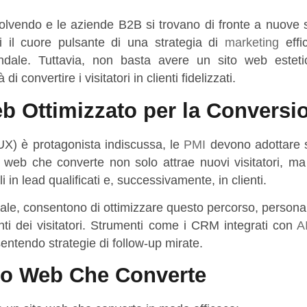
lvendo e le aziende B2B si trovano di fronte a nuove s
il cuore pulsante di una strategia di
marketing
effi
dale. Tuttavia, non basta avere un sito web estet
 convertire i visitatori in clienti fidelizzati.
eb Ottimizzato per la Conversi
UX) è protagonista indiscussa, le
PMI
devono adottare s
o web che converte non solo attrae nuovi visitatori, ma
 in lead qualificati e, successivamente, in clienti.
ficiale, consentono di ottimizzare questo percorso, person
ti dei visitatori. Strumenti come i CRM integrati con
A
entendo strategie di follow-up mirate.
ito Web Che Converte