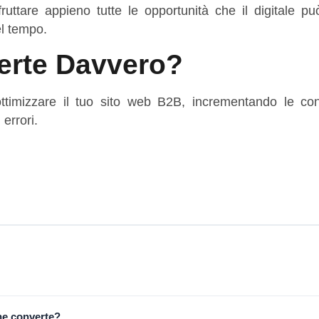
ruttare appieno tutte le opportunità che il digitale può
el tempo.
verte Davvero?
ottimizzare il tuo sito web B2B, incrementando le con
errori.
he converte?