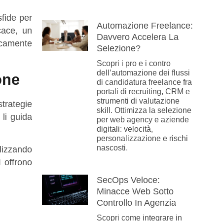
fide per
Automazione Freelance:
cace, un
Davvero Accelera La
icamente
Selezione?
Scopri i pro e i contro
dell’automazione dei flussi
one
di candidatura freelance fra
portali di recruiting, CRM e
strumenti di valutazione
trategie
skill. Ottimizza la selezione
 li guida
per web agency e aziende
digitali: velocità,
personalizzazione e rischi
nascosti.
alizzando
I
offrono
SecOps Veloce:
Minacce Web Sotto
Controllo In Agenzia
Scopri come integrare in