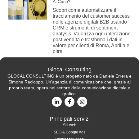
Al Caso?
Scopri come automatizzare il
tracciamento del customer success
nelle agenzie digitali B2B usando
CRM e strumenti di sentiment
analysis. Valorizza ogni interazione
post-vendita e trasforma i dati in
valore per clienti di Roma, Aprilia e
oltre.
Glocal Consulting
GLOCAL CONSULTING è un progetto nato da Daniele Errera e
Simone Racioppo. Un’agenzia di comunicazione che, grazie al
proprio team, opera nel settore della comunicazione digitale e
grafica.
Principali servizi
Siti web
SEO & Google Ads