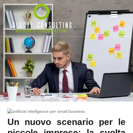
BACK TO THE DIGITAL
Un nuovo scenario per le
piccole imprese: la svolta