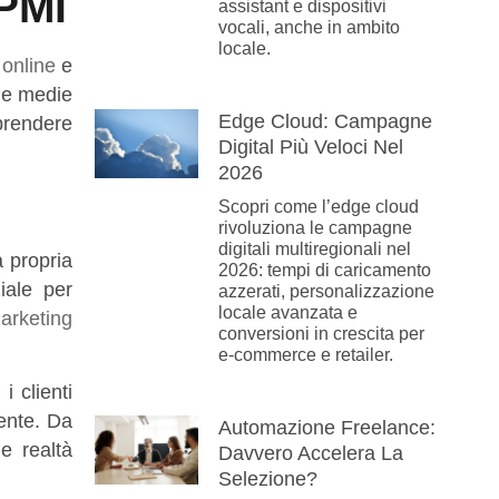
 PMI
assistant e dispositivi
vocali, anche in ambito
locale.
à
online
e
 e medie
Edge Cloud: Campagne
aprendere
Digital Più Veloci Nel
2026
Scopri come l’edge cloud
rivoluziona le campagne
digitali multiregionali nel
 propria
2026: tempi di caricamento
iale per
azzerati, personalizzazione
locale avanzata e
arketing
conversioni in crescita per
e-commerce e retailer.
i clienti
iente. Da
Automazione Freelance:
le realtà
Davvero Accelera La
Selezione?