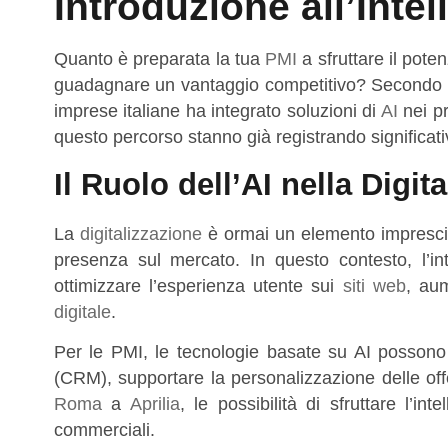
Introduzione all’Intel
Quanto è preparata la tua
PMI
a sfruttare il potenz
guadagnare un vantaggio competitivo? Secondo re
imprese italiane ha integrato soluzioni di
AI
nei pr
questo percorso stanno già registrando significativi
Il Ruolo dell’AI nella Digi
La
digitalizzazione
è ormai un elemento imprescin
presenza sul mercato. In questo contesto, l’in
ottimizzare l’esperienza utente sui
siti web
, au
digitale
.
Per le PMI, le tecnologie basate su AI possono co
(CRM), supportare la personalizzazione delle offe
Roma
a
Aprilia
, le possibilità di sfruttare l’in
commerciali.