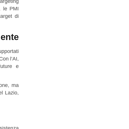
argeting
I, le PMI
arget di
iente
upportati
Con l’AI,
future e
ione, ma
l Lazio,
sistenza