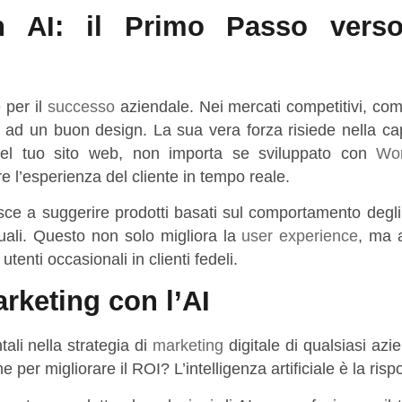
on AI: il Primo Passo vers
 per il
successo
aziendale. Nei mercati competitivi, com
a ad un buon design. La sua vera forza risiede nella ca
’AI nel tuo sito web, non importa se sviluppato con
Wo
e l’esperienza del cliente in tempo reale.
esce a suggerire prodotti basati sul comportamento degli
duali. Questo non solo migliora la
user experience
, ma 
enti occasionali in clienti fedeli.
rketing con l’AI
li nella strategia di
marketing
digitale di qualsiasi az
er migliorare il ROI? L’intelligenza artificiale è la risp