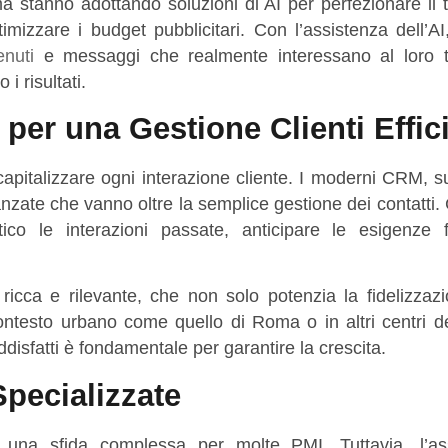
 stanno adottando soluzioni di AI per perfezionare il t
imizzare i budget pubblicitari. Con l’assistenza dell’A
enuti
e messaggi che realmente interessano al loro t
i risultati.
per una Gestione Clienti Effic
capitalizzare ogni interazione cliente. I moderni CRM, s
avanzate che vanno oltre la semplice gestione dei contatti. 
o le interazioni passate, anticipare le esigenze 
ricca e rilevante, che non solo potenzia la fidelizzaz
ontesto urbano come quello di Roma o in altri centri de
disfatti è fondamentale per garantire la crescita.
Specializzate
re una sfida complessa per molte PMI. Tuttavia, l’as