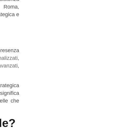
 Roma,
ategica e
 presenza
alizzati
,
vanzati
,
trategica
significa
elle che
ale?