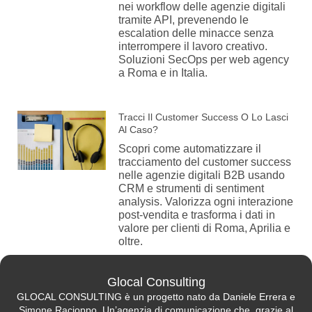
nei workflow delle agenzie digitali
tramite API, prevenendo le
escalation delle minacce senza
interrompere il lavoro creativo.
Soluzioni SecOps per web agency
a Roma e in Italia.
Tracci Il Customer Success O Lo Lasci
Al Caso?
Scopri come automatizzare il
tracciamento del customer success
nelle agenzie digitali B2B usando
CRM e strumenti di sentiment
analysis. Valorizza ogni interazione
post-vendita e trasforma i dati in
valore per clienti di Roma, Aprilia e
oltre.
Glocal Consulting
GLOCAL CONSULTING è un progetto nato da Daniele Errera e
Simone Racioppo. Un’agenzia di comunicazione che, grazie al