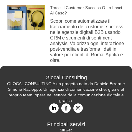
Tracci Il Customer Success O Lo Lasci
Al Caso?
Scopri come automatizzare il
tracciamento del customer success
nelle agenzie digitali B2B usando
CRM e strumenti di sentiment
analysis. Valorizza ogni interazione
post-vendita e trasforma i dati in
valore per clienti di Roma, Aprilia e
oltre.
Glocal Consulting
GLOCAL CONSULTING è un progetto nato da Daniele Errera e
Simone Racioppo. Un’agenzia di comunicazione che, grazie al
proprio team, opera nel settore della comunicazione digitale e
grafica.
Principali servizi
Siti web