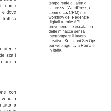
tempo reale gli alert di
nti, come
sicurezza (WordPress, e-
o e dove
commerce, CRM) nei
workflow delle agenzie
 traffico
digitali tramite API,
prevenendo le escalation
delle minacce senza
interrompere il lavoro
creativo. Soluzioni SecOps
per web agency a Roma e
a utente
in Italia.
delizza i
ò fare la
ione con
 vendita
 tutta la