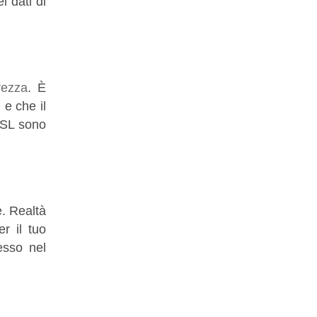
i dati di
rezza
. È
 e che il
 SSL sono
e. Realtà
r il tuo
esso nel