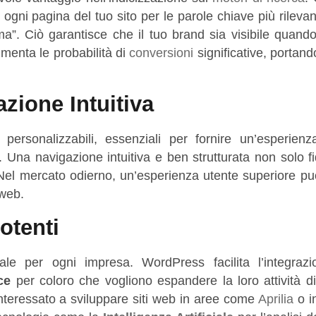
e ogni pagina del tuo sito per le parole chiave più rileva
”. Ciò garantisce che il tuo brand sia visibile quand
umenta le probabilità di
conversioni
significative, portando
zione Intuitiva
ersonalizzabili, essenziali per fornire un’esperienz
. Una navigazione intuitiva e ben strutturata non solo fi
i. Nel mercato odierno, un’esperienza utente superiore pu
 web.
otenti
le per ogni impresa. WordPress facilita l’integraz
ce
per coloro che vogliono espandere la loro attività di
interessato a sviluppare siti web in aree come
Aprilia
o in