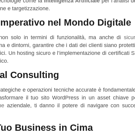
tecnologie come la
Intelligenza Artificiale
per l’analisi de
one e targetizzazione.
Imperativo nel Mondo Digitale
on solo in termini di funzionalità, ma anche di
sicu
 dintorni, garantire che i dati dei clienti siano protetti
tici. Un hosting sicuro e l’implementazione di certificati
ico.
al Consulting
 strategiche e operazioni tecniche accurate è fondamental
asformare il tuo sito WordPress in un asset chiave pe
ne
aziendale, ti danno il potere di navigare con succ
 Tuo Business in Cima