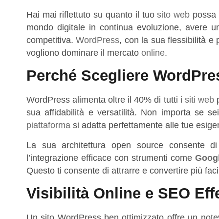
Hai mai riflettuto su quanto il tuo
sito web
possa i
mondo digitale in continua evoluzione, avere u
competitiva.
WordPress
, con la sua flessibilità 
vogliono dominare il mercato
online
.
Perché Scegliere WordPres
WordPress alimenta oltre il 40% di tutti i
siti web
p
sua affidabilità e versatilità. Non importa se s
piattaforma
si adatta perfettamente alle tue esige
La sua architettura open source consente di
l’integrazione efficace con strumenti come
Goog
Questo ti consente di attrarre e convertire più faci
Visibilità Online e SEO Eff
Un sito WordPress ben ottimizzato offre un notev