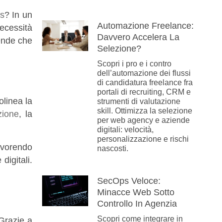
s
? In un
Automazione Freelance:
ecessità
Davvero Accelera La
iende che
Selezione?
Scopri i pro e i contro
dell’automazione dei flussi
di candidatura freelance fra
portali di recruiting, CRM e
linea la
strumenti di valutazione
skill. Ottimizza la selezione
zione
, la
per web agency e aziende
digitali: velocità,
personalizzazione e rischi
avorendo
nascosti.
digitali.
SecOps Veloce:
Minacce Web Sotto
Controllo In Agenzia
Scopri come integrare in
 Grazie a