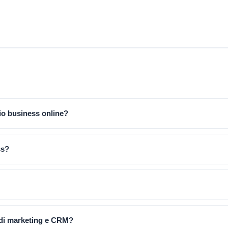
mio business online?
ss?
 di marketing e CRM?