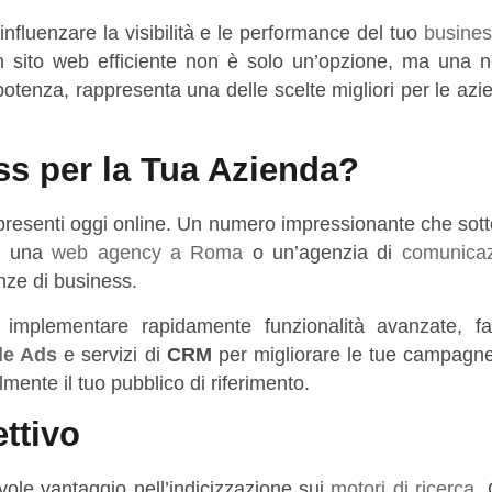
nfluenzare la visibilità e le performance del tuo
busines
n sito web efficiente non è solo un’opzione, ma una n
e potenza, rappresenta una delle scelte migliori per le az
s per la Tua Azienda?
resenti oggi online. Un numero impressionante che sotto
ei una
web agency a Roma
o un’agenzia di
comunica
nze di business.
 implementare rapidamente funzionalità avanzate, f
le Ads
e servizi di
CRM
per migliorare le tue campagne 
lmente il tuo pubblico di riferimento.
ettivo
ole vantaggio nell’indicizzazione sui
motori di ricerca
.