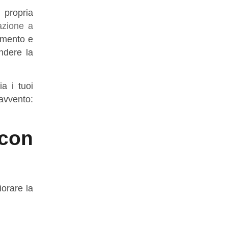
 propria
azione a
tamento e
ndere la
a i tuoi
ravvento:
con
iorare la