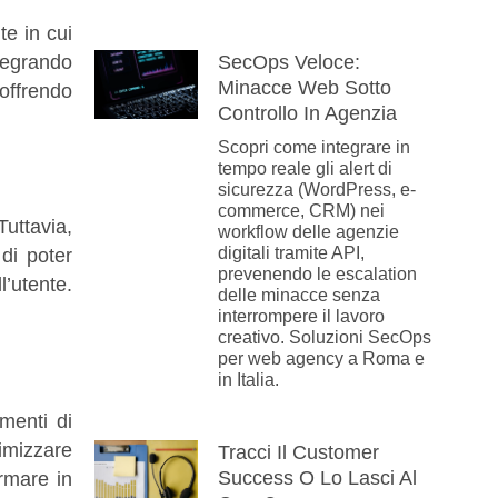
te in cui
ntegrando
SecOps Veloce:
Minacce Web Sotto
 offrendo
Controllo In Agenzia
Scopri come integrare in
tempo reale gli alert di
sicurezza (WordPress, e-
commerce, CRM) nei
Tuttavia,
workflow delle agenzie
digitali tramite API,
di poter
prevenendo le escalation
l’utente.
delle minacce senza
interrompere il lavoro
creativo. Soluzioni SecOps
per web agency a Roma e
in Italia.
umenti di
imizzare
Tracci Il Customer
Success O Lo Lasci Al
rmare in