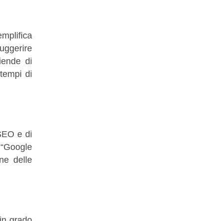
plifica
uggerire
iende di
tempi di
 SEO e di
a “Google
ne delle
in grado