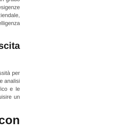
esigenze
iendale,
lligenza
cita
ssità per
e analisi
fico e le
uisire un
 con