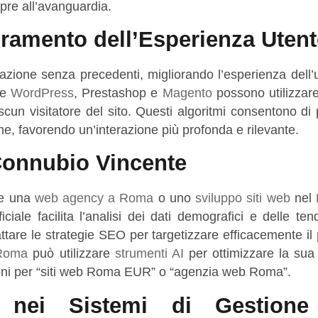
re all’avanguardia.
oramento dell’Esperienza Utent
zzazione senza precedenti, migliorando l’esperienza dell’
me
WordPress
, Prestashop e
Magento
possono utilizzare
ascun visitatore del sito. Questi algoritmi consentono di
ione, favorendo un’interazione più profonda e rilevante.
Connubio Vincente
me una
web agency a Roma
o uno
sviluppo siti web
nel
iciale facilita l’analisi dei dati demografici e delle te
ttare le strategie SEO per targetizzare efficacemente il
Roma
può utilizzare
strumenti AI
per ottimizzare la sua v
izioni per “siti web Roma EUR” o “agenzia web Roma”.
I nei Sistemi di Gestione