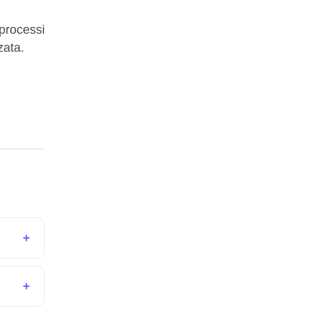
 processi
zata.